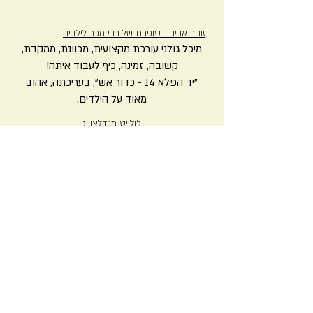
זוהר אביב - סופרת של רבי מכר לילדים
מיכל גולני עורכת מקצועית, מכוונת, ממקדת,
קשובה, זמינה, כיף לעבוד איתה!
"יד הפלא 14 - כדור אש", בעריכתה, אהוב
מאוד על הילדים.
ג'ולייט מנדלצוויג
א
ומרים שאין מקרים בחיים, אז לא במקרה
היקום מצא לי את מיכל לערוך את הספר
הראשון שלי. הספר נכתב באנגלית, שפת האם
שלי, ועבר תרגום טכני ראשוני.
מיכל הפכה את
הסיפור היבש לסיפור ילדים זורם ומרגש
,
שאפילו אני בתור הכותבת התרגשתי ממנו.
ההבהרות וההצעות שלה לתוכן, והתיקונים
הפכו את הסיפור ליצירה ממש מיוחדת בעיניי!
ואחר כך השירות של
הניקוד וההגהה
על ידי
לירון, הכול היה
מקצועי ובאווירה נעימה מאוד
.
חשוב לציין גם שהמחיר הוגן לחלוטין.