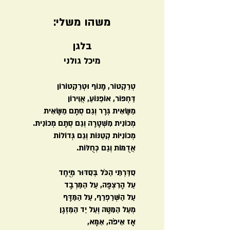
משהו משלי:
בלגן
מיכל גולני
טְרַקְטוֹר, מָנוֹף וּטְרַקְטוֹרוֹן
דַּחְפּוֹר, אוֹפַנּוֹעַ, אֲוִירוֹן
מַשָּׂאִית גְּרָר וְגַם סְתָם מַשָּׂאִית
מְכוֹנִית מִשְׁטָרָה וְגַם סְתָם מְכוֹנִית.
מְכוֹנִיּוֹת קְטַנּוֹת וְגַם גְּדוֹלוֹת
אֲדֻמּוֹת וְגַם כְּחֻלּוֹת.
סִדַּרְתִּי הַכֹּל בְּסִדּוּר מְיֻחָד
עַל הָרִצְפָּה, עַל הַמַּרְבָד
עַל הַשְּׁרַפְרַף, עַל הַמַּדָּף
מְעַל הַמִּטָּה וְעַל יַד הַמַּזְגָן
אָז אֵיפֹה, אִמָּא,