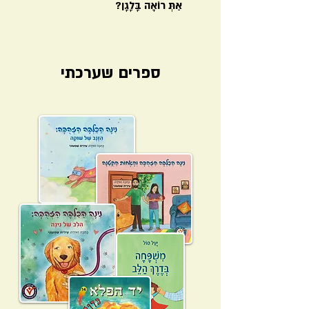
אַתְּ רוֹאָה בָּלָגָן?
ספרים שערכתי